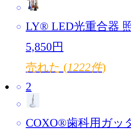
LY® LED光重合器 照
5,850円
売れた (
1222件
)
2
COXO®歯科用ガッタ