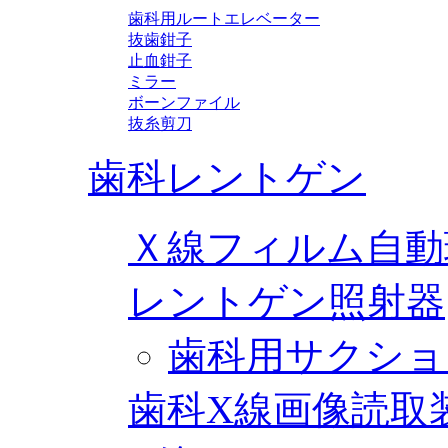
歯科用ルートエレベーター
抜歯鉗子
止血鉗子
ミラー
ボーンファイル
抜糸剪刀
歯科レントゲン
Ｘ線フィルム自動
レントゲン照射器
歯科用サクショ
歯科X線画像読取