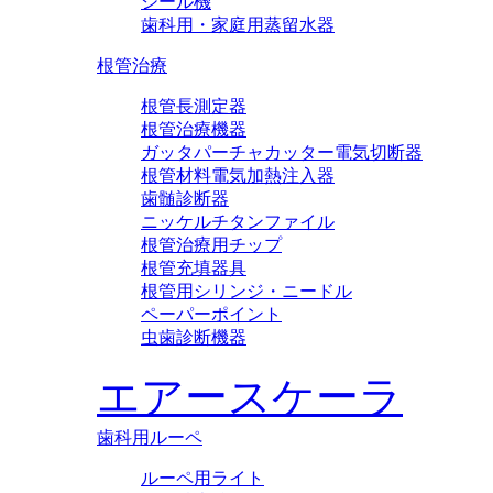
シール機
歯科用・家庭用蒸留水器
根管治療
根管長測定器
根管治療機器
ガッタパーチャカッター電気切断器
根管材料電気加熱注入器
歯髄診断器
ニッケルチタンファイル
根管治療用チップ
根管充填器具
根管用シリンジ・ニードル
ペーパーポイント
虫歯診断機器
エアースケーラ
歯科用ルーペ
ルーペ用ライト