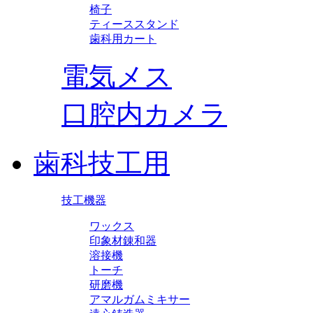
椅子
ティーススタンド
歯科用カート
電気メス
口腔内カメラ
歯科技工用
技工機器
ワックス
印象材錬和器
溶接機
トーチ
研磨機
アマルガムミキサー