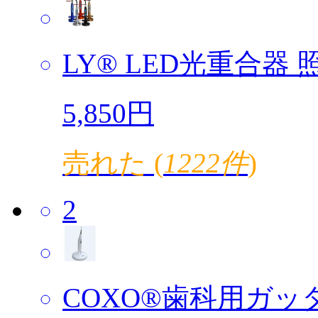
LY® LED光重合器 照
5,850円
売れた (
1222件
)
2
COXO®歯科用ガッタ