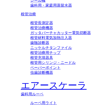
シール機
歯科用・家庭用蒸留水器
根管治療
根管長測定器
根管治療機器
ガッタパーチャカッター電気切断器
根管材料電気加熱注入器
歯髄診断器
ニッケルチタンファイル
根管治療用チップ
根管充填器具
根管用シリンジ・ニードル
ペーパーポイント
虫歯診断機器
エアースケーラ
歯科用ルーペ
ルーペ用ライト