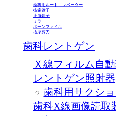
歯科用ルートエレベーター
抜歯鉗子
止血鉗子
ミラー
ボーンファイル
抜糸剪刀
歯科レントゲン
Ｘ線フィルム自動
レントゲン照射器
歯科用サクショ
歯科X線画像読取