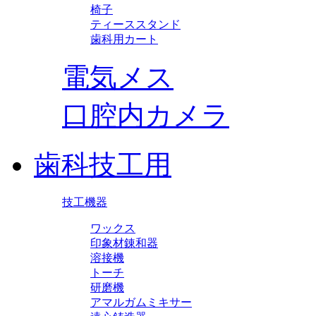
椅子
ティーススタンド
歯科用カート
電気メス
口腔内カメラ
歯科技工用
技工機器
ワックス
印象材錬和器
溶接機
トーチ
研磨機
アマルガムミキサー