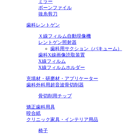
ミラー
ボーンファイル
抜糸剪刀
歯科レントゲン
Ｘ線フィルム自動現像機
レントゲン照射器
歯科用サクション（バキューム）
歯科X線画像読取装置
X線フィルム
X線フィルムホルダー
充填材・研磨材・アプリケーター
歯科外科用超音波骨切削器
骨切削用チップ
矯正歯科用具
咬合紙
クリニック家具・インテリア用品
椅子