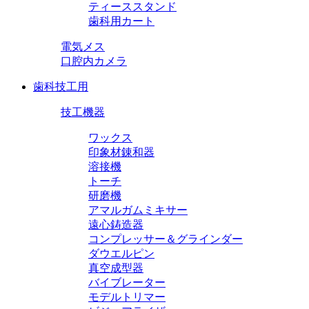
ティーススタンド
歯科用カート
電気メス
口腔内カメラ
歯科技工用
技工機器
ワックス
印象材錬和器
溶接機
トーチ
研磨機
アマルガムミキサー
遠心鋳造器
コンプレッサー＆グラインダー
ダウエルピン
真空成型器
バイブレーター
モデルトリマー