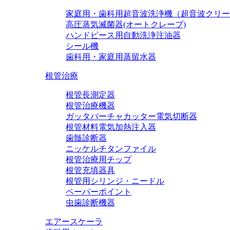
家庭用・歯科用超音波洗浄機（超音波クリー
高圧蒸気滅菌器(オートクレーブ)
ハンドピース用自動洗浄注油器
シール機
歯科用・家庭用蒸留水器
根管治療
根管長測定器
根管治療機器
ガッタパーチャカッター電気切断器
根管材料電気加熱注入器
歯髄診断器
ニッケルチタンファイル
根管治療用チップ
根管充填器具
根管用シリンジ・ニードル
ペーパーポイント
虫歯診断機器
エアースケーラ