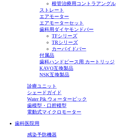
根管治療用コントラアングル
ストレート
エアモーター
エアモーターセット
歯科用ダイヤモンドバー
TFシリーズ
TRシリーズ
カーバイドバー
付属品
歯科ハンドピース用 カートリッジ
KAVO互換製品
NSK互換製品
診療ユニット
シェードガイド
Water Pik ウォーターピック
歯模型・口腔模型
電動式マイクロモーター
歯科医院用
感染予防機器