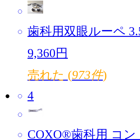
歯科用双眼ルーペ 3.5倍
9,360円
売れた (
973件
)
4
COXO®歯科用 コント