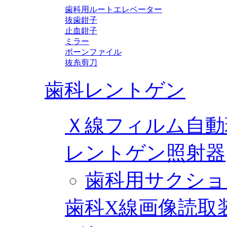
歯科用ルートエレベーター
抜歯鉗子
止血鉗子
ミラー
ボーンファイル
抜糸剪刀
歯科レントゲン
Ｘ線フィルム自動
レントゲン照射器
歯科用サクショ
歯科X線画像読取