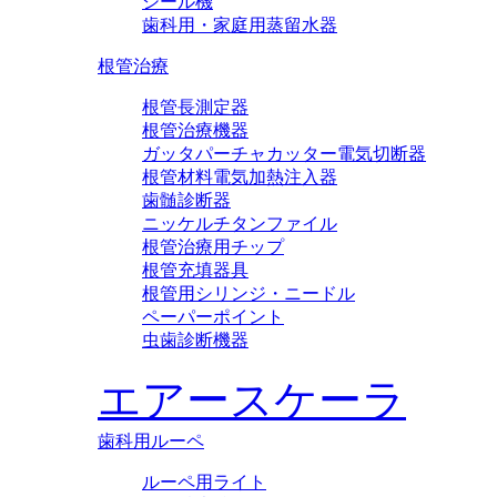
シール機
歯科用・家庭用蒸留水器
根管治療
根管長測定器
根管治療機器
ガッタパーチャカッター電気切断器
根管材料電気加熱注入器
歯髄診断器
ニッケルチタンファイル
根管治療用チップ
根管充填器具
根管用シリンジ・ニードル
ペーパーポイント
虫歯診断機器
エアースケーラ
歯科用ルーペ
ルーペ用ライト