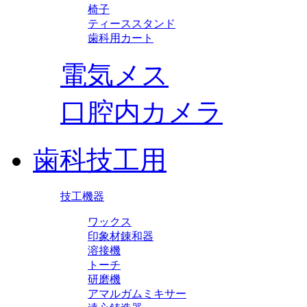
椅子
ティーススタンド
歯科用カート
電気メス
口腔内カメラ
歯科技工用
技工機器
ワックス
印象材錬和器
溶接機
トーチ
研磨機
アマルガムミキサー