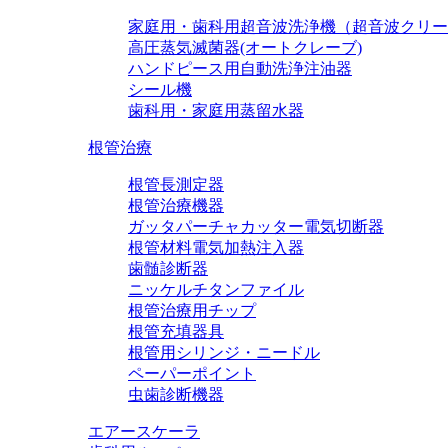
家庭用・歯科用超音波洗浄機（超音波クリー
高圧蒸気滅菌器(オートクレーブ)
ハンドピース用自動洗浄注油器
シール機
歯科用・家庭用蒸留水器
根管治療
根管長測定器
根管治療機器
ガッタパーチャカッター電気切断器
根管材料電気加熱注入器
歯髄診断器
ニッケルチタンファイル
根管治療用チップ
根管充填器具
根管用シリンジ・ニードル
ペーパーポイント
虫歯診断機器
エアースケーラ