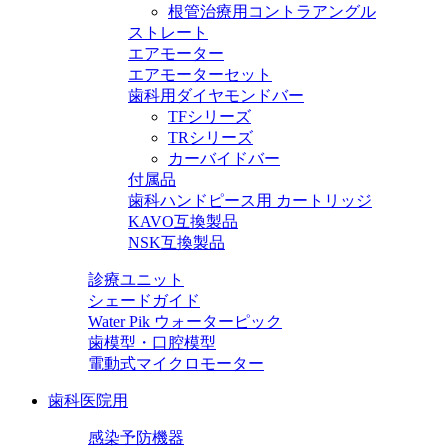
根管治療用コントラアングル
ストレート
エアモーター
エアモーターセット
歯科用ダイヤモンドバー
TFシリーズ
TRシリーズ
カーバイドバー
付属品
歯科ハンドピース用 カートリッジ
KAVO互換製品
NSK互換製品
診療ユニット
シェードガイド
Water Pik ウォーターピック
歯模型・口腔模型
電動式マイクロモーター
歯科医院用
感染予防機器