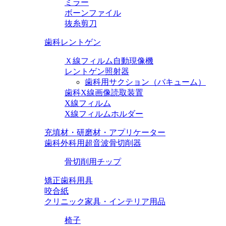
ミラー
ボーンファイル
抜糸剪刀
歯科レントゲン
Ｘ線フィルム自動現像機
レントゲン照射器
歯科用サクション（バキューム）
歯科X線画像読取装置
X線フィルム
X線フィルムホルダー
充填材・研磨材・アプリケーター
歯科外科用超音波骨切削器
骨切削用チップ
矯正歯科用具
咬合紙
クリニック家具・インテリア用品
椅子