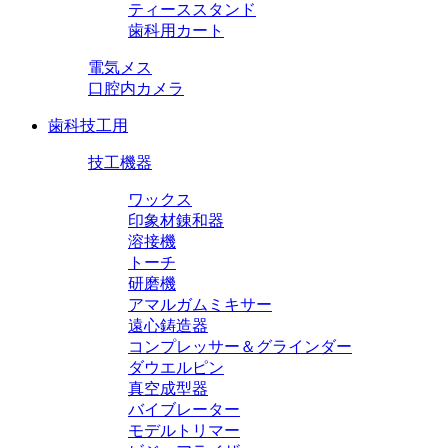
ティーススタンド
歯科用カート
電気メス
口腔内カメラ
歯科技工用
技工機器
ワックス
印象材錬和器
溶接機
トーチ
研磨機
アマルガムミキサー
遠心鋳造器
コンプレッサー＆グラインダー
ダウエルピン
真空成型器
バイブレーター
モデルトリマー