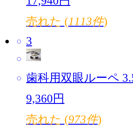
17,940円
売れた (
1113件
)
3
歯科用双眼ルーペ 3.5倍
9,360円
売れた (
973件
)