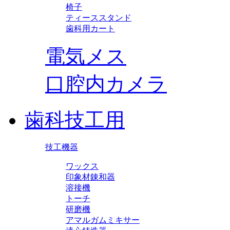
椅子
ティーススタンド
歯科用カート
電気メス
口腔内カメラ
歯科技工用
技工機器
ワックス
印象材錬和器
溶接機
トーチ
研磨機
アマルガムミキサー