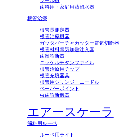
シール機
歯科用・家庭用蒸留水器
根管治療
根管長測定器
根管治療機器
ガッタパーチャカッター電気切断器
根管材料電気加熱注入器
歯髄診断器
ニッケルチタンファイル
根管治療用チップ
根管充填器具
根管用シリンジ・ニードル
ペーパーポイント
虫歯診断機器
エアースケーラ
歯科用ルーペ
ルーペ用ライト