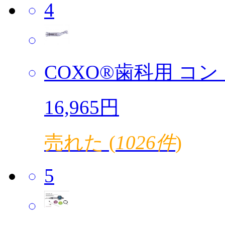
4
COXO®歯科用 コント
16,965円
売れた (
1026件
)
5