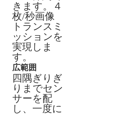
きます。４
枚
/
秒画像
トランスミ
ッションを
実現しま
す。
広範囲
四隅ぎりぎ
りまでセン
サーを配
し、一度に