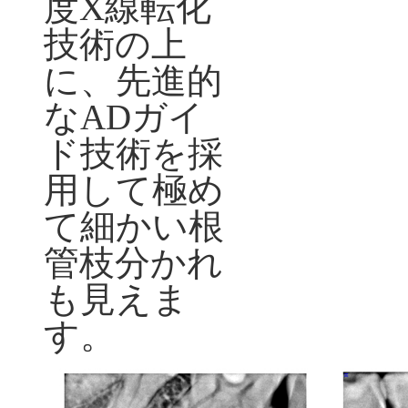
度
X
線転化
技術の上
に、先進的
な
AD
ガイ
ド技術を採
用して極め
て細かい根
管枝分かれ
も見えま
す。