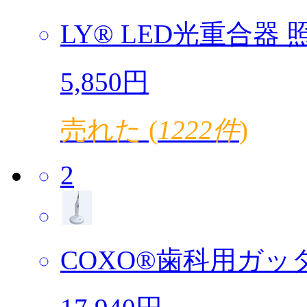
LY® LED光重合器 照
5,850円
売れた (
1222件
)
2
COXO®歯科用ガッタ