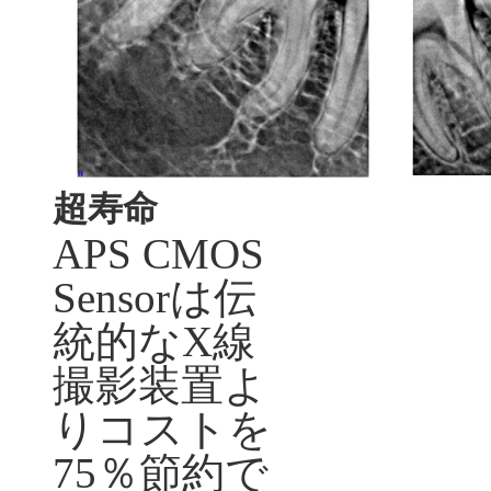
超寿命
APS CMOS
Sensor
は伝
統的な
X
線
撮影装置よ
りコストを
75
％節約で