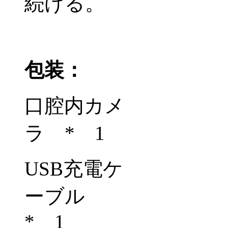
続ける。
包装：
口腔内カメ
ラ
*
1
USB
充電ケ
ーブル
*
1