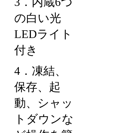
3
．内蔵
6
つ
の白い光
LED
ライト
付き
4
．凍結、
保存、起
動、シャッ
トダウンな