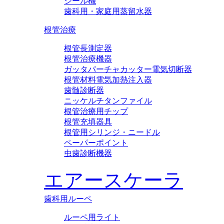
シール機
歯科用・家庭用蒸留水器
根管治療
根管長測定器
根管治療機器
ガッタパーチャカッター電気切断器
根管材料電気加熱注入器
歯髄診断器
ニッケルチタンファイル
根管治療用チップ
根管充填器具
根管用シリンジ・ニードル
ペーパーポイント
虫歯診断機器
エアースケーラ
歯科用ルーペ
ルーペ用ライト