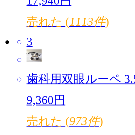
17,940円
売れた (
1113件
)
3
歯科用双眼ルーペ 3.5倍
9,360円
売れた (
973件
)