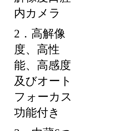
内カメラ
2
．高解像
度、高性
能、高感度
及びオート
フォーカス
功能付き