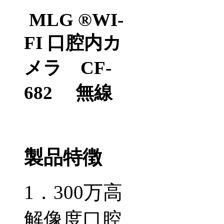
MLG ®WI-
FI
口腔内カ
メラ
CF-
682
無線
製品特徴
1
．
300
万高
解像度口腔