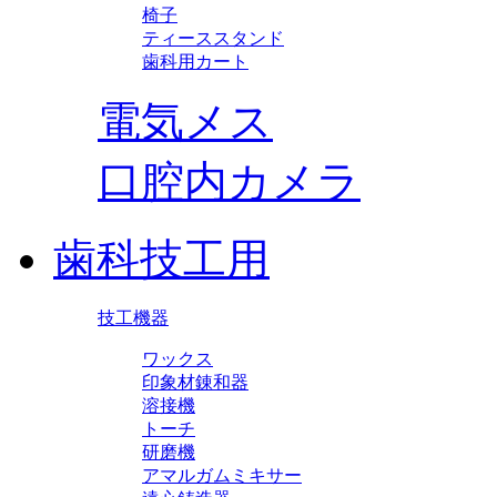
椅子
ティーススタンド
歯科用カート
電気メス
口腔内カメラ
歯科技工用
技工機器
ワックス
印象材錬和器
溶接機
トーチ
研磨機
アマルガムミキサー