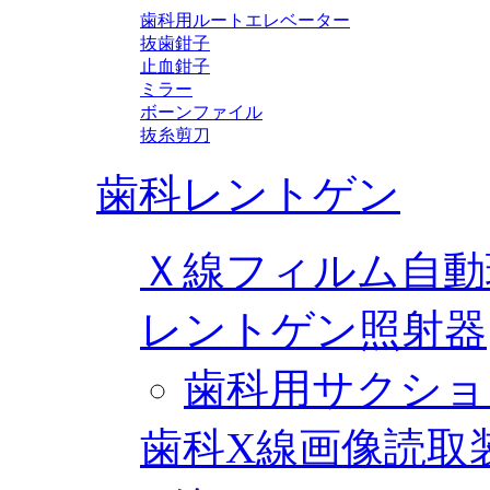
歯科用ルートエレベーター
抜歯鉗子
止血鉗子
ミラー
ボーンファイル
抜糸剪刀
歯科レントゲン
Ｘ線フィルム自動
レントゲン照射器
歯科用サクショ
歯科X線画像読取