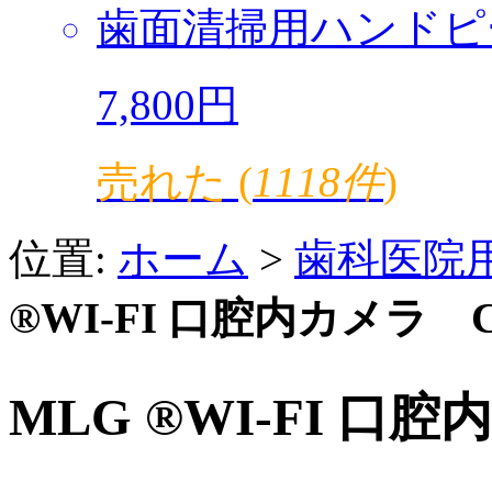
歯面清掃用ハンドピ
7,800円
売れた (
1118件
)
位置:
ホーム
>
歯科医院
®WI-FI 口腔内カメラ C
MLG ®WI-FI 口