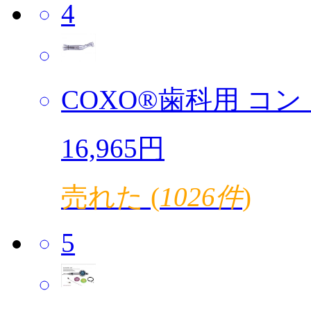
4
COXO®歯科用 コント
16,965円
売れた (
1026件
)
5