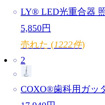
LY® LED光重合器 照
5,850円
売れた (
1222件
)
2
COXO®歯科用ガッタ