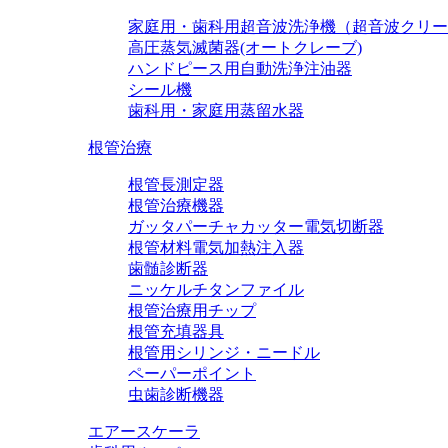
家庭用・歯科用超音波洗浄機（超音波クリー
高圧蒸気滅菌器(オートクレーブ)
ハンドピース用自動洗浄注油器
シール機
歯科用・家庭用蒸留水器
根管治療
根管長測定器
根管治療機器
ガッタパーチャカッター電気切断器
根管材料電気加熱注入器
歯髄診断器
ニッケルチタンファイル
根管治療用チップ
根管充填器具
根管用シリンジ・ニードル
ペーパーポイント
虫歯診断機器
エアースケーラ