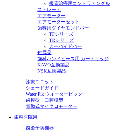
根管治療用コントラアングル
ストレート
エアモーター
エアモーターセット
歯科用ダイヤモンドバー
TFシリーズ
TRシリーズ
カーバイドバー
付属品
歯科ハンドピース用 カートリッジ
KAVO互換製品
NSK互換製品
診療ユニット
シェードガイド
Water Pik ウォーターピック
歯模型・口腔模型
電動式マイクロモーター
歯科医院用
感染予防機器