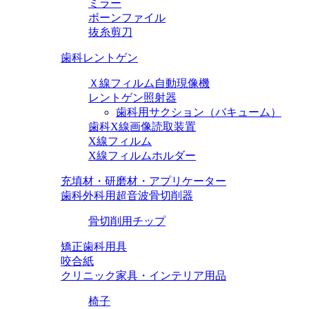
ミラー
ボーンファイル
抜糸剪刀
歯科レントゲン
Ｘ線フィルム自動現像機
レントゲン照射器
歯科用サクション（バキューム）
歯科X線画像読取装置
X線フィルム
X線フィルムホルダー
充填材・研磨材・アプリケーター
歯科外科用超音波骨切削器
骨切削用チップ
矯正歯科用具
咬合紙
クリニック家具・インテリア用品
椅子