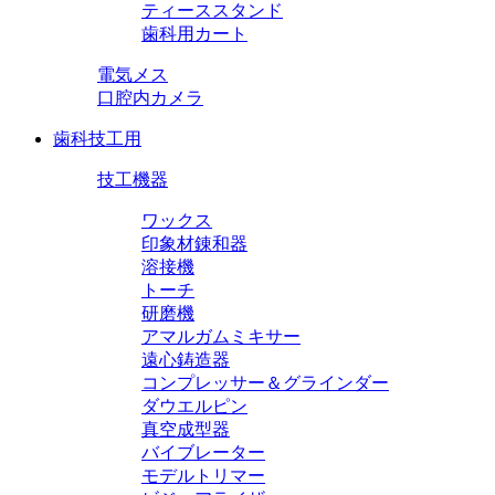
ティーススタンド
歯科用カート
電気メス
口腔内カメラ
歯科技工用
技工機器
ワックス
印象材錬和器
溶接機
トーチ
研磨機
アマルガムミキサー
遠心鋳造器
コンプレッサー＆グラインダー
ダウエルピン
真空成型器
バイブレーター
モデルトリマー