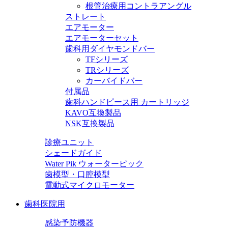
根管治療用コントラアングル
ストレート
エアモーター
エアモーターセット
歯科用ダイヤモンドバー
TFシリーズ
TRシリーズ
カーバイドバー
付属品
歯科ハンドピース用 カートリッジ
KAVO互換製品
NSK互換製品
診療ユニット
シェードガイド
Water Pik ウォーターピック
歯模型・口腔模型
電動式マイクロモーター
歯科医院用
感染予防機器