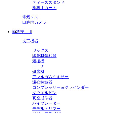
ティーススタンド
歯科用カート
電気メス
口腔内カメラ
歯科技工用
技工機器
ワックス
印象材錬和器
溶接機
トーチ
研磨機
アマルガムミキサー
遠心鋳造器
コンプレッサー＆グラインダー
ダウエルピン
真空成型器
バイブレーター
モデルトリマー