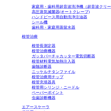
家庭用・歯科用超音波洗浄機（超音波クリー
高圧蒸気滅菌器(オートクレーブ)
ハンドピース用自動洗浄注油器
シール機
歯科用・家庭用蒸留水器
根管治療
根管長測定器
根管治療機器
ガッタパーチャカッター電気切断器
根管材料電気加熱注入器
歯髄診断器
ニッケルチタンファイル
根管治療用チップ
根管充填器具
根管用シリンジ・ニードル
ペーパーポイント
虫歯診断機器
エアースケーラ