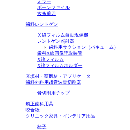
ミラー
ボーンファイル
抜糸剪刀
歯科レントゲン
Ｘ線フィルム自動現像機
レントゲン照射器
歯科用サクション（バキューム）
歯科X線画像読取装置
X線フィルム
X線フィルムホルダー
充填材・研磨材・アプリケーター
歯科外科用超音波骨切削器
骨切削用チップ
矯正歯科用具
咬合紙
クリニック家具・インテリア用品
椅子