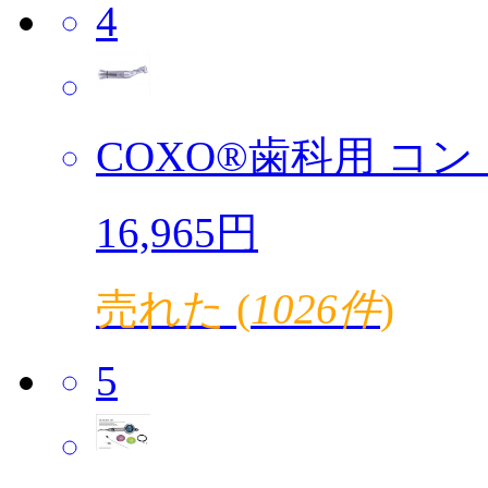
4
COXO®歯科用 コント
16,965円
売れた (
1026件
)
5