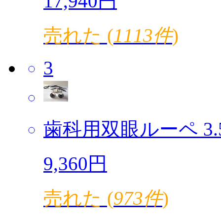
17,940円
売れた (
1113件
)
3
歯科用双眼ルーペ 3.5倍
9,360円
売れた (
973件
)