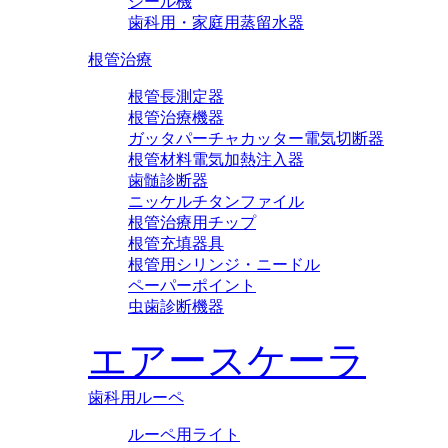
シール機
歯科用・家庭用蒸留水器
根管治療
根管長測定器
根管治療機器
ガッタパーチャカッター電気切断器
根管材料電気加熱注入器
歯髄診断器
ニッケルチタンファイル
根管治療用チップ
根管充填器具
根管用シリンジ・ニードル
ペーパーポイント
虫歯診断機器
エアースケーラ
歯科用ルーペ
ルーペ用ライト