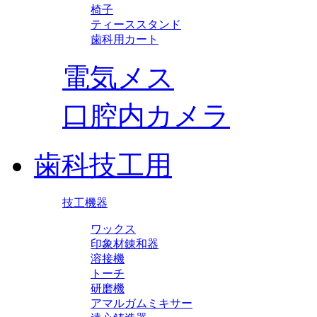
椅子
ティーススタンド
歯科用カート
電気メス
口腔内カメラ
歯科技工用
技工機器
ワックス
印象材錬和器
溶接機
トーチ
研磨機
アマルガムミキサー