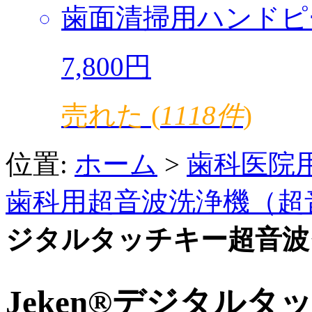
歯面清掃用ハンドピ
7,800円
売れた (
1118件
)
位置:
ホーム
>
歯科医院
歯科用超音波洗浄機（超
ジタルタッチキー超音波クリ
Jeken®デジタル