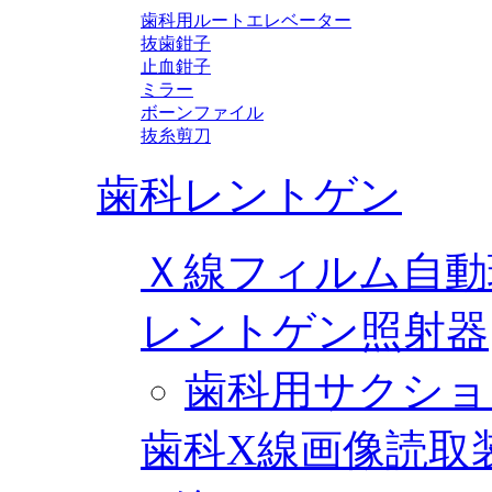
歯科用ルートエレベーター
抜歯鉗子
止血鉗子
ミラー
ボーンファイル
抜糸剪刀
歯科レントゲン
Ｘ線フィルム自動
レントゲン照射器
歯科用サクショ
歯科X線画像読取