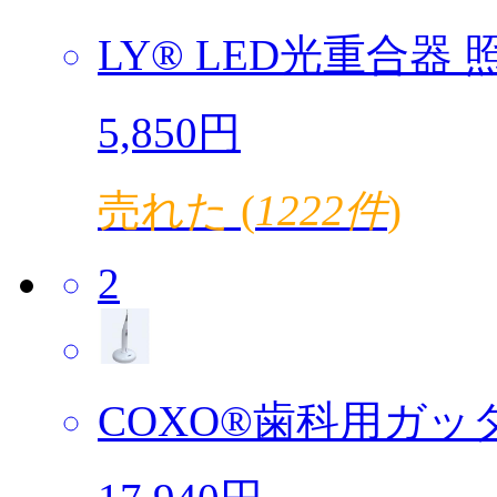
LY® LED光重合器 照
5,850円
売れた (
1222件
)
2
COXO®歯科用ガッタ