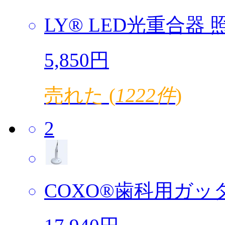
LY® LED光重合器 照
5,850円
売れた (
1222件
)
2
COXO®歯科用ガッタ