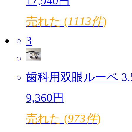
17,940円
売れた (
1113件
)
3
歯科用双眼ルーペ 3.5倍
9,360円
売れた (
973件
)