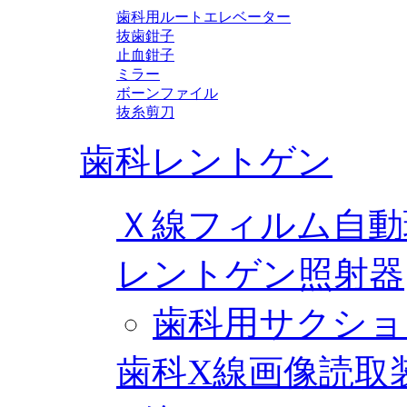
歯科用ルートエレベーター
抜歯鉗子
止血鉗子
ミラー
ボーンファイル
抜糸剪刀
歯科レントゲン
Ｘ線フィルム自動
レントゲン照射器
歯科用サクショ
歯科X線画像読取