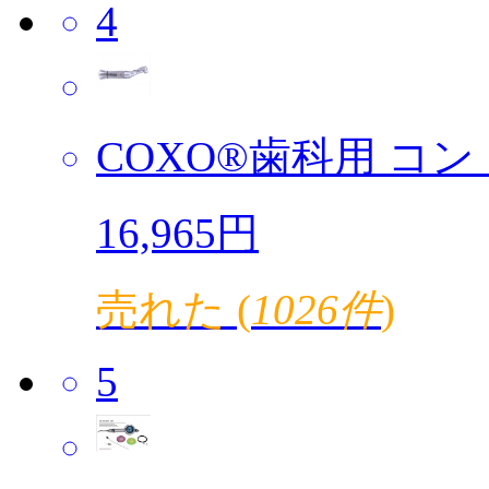
4
COXO®歯科用 コント
16,965円
売れた (
1026件
)
5