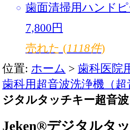
歯面清掃用ハンドピ
7,800円
売れた (
1118件
)
位置:
ホーム
>
歯科医院
歯科用超音波洗浄機（超
ジタルタッチキー超音波クリ
Jeken®デジタル