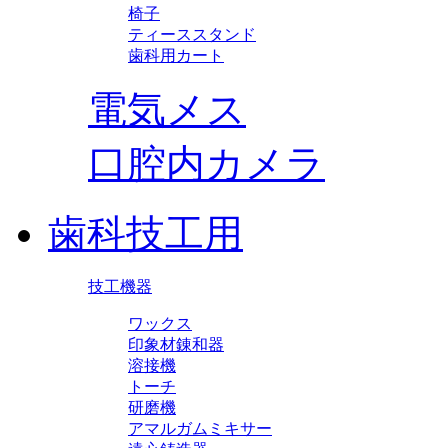
椅子
ティーススタンド
歯科用カート
電気メス
口腔内カメラ
歯科技工用
技工機器
ワックス
印象材錬和器
溶接機
トーチ
研磨機
アマルガムミキサー