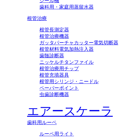
シール機
歯科用・家庭用蒸留水器
根管治療
根管長測定器
根管治療機器
ガッタパーチャカッター電気切断器
根管材料電気加熱注入器
歯髄診断器
ニッケルチタンファイル
根管治療用チップ
根管充填器具
根管用シリンジ・ニードル
ペーパーポイント
虫歯診断機器
エアースケーラ
歯科用ルーペ
ルーペ用ライト