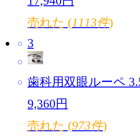
17,940円
売れた (
1113件
)
3
歯科用双眼ルーペ 3.5倍
9,360円
売れた (
973件
)