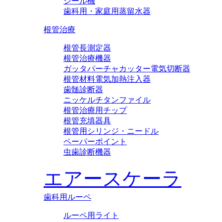
シール機
歯科用・家庭用蒸留水器
根管治療
根管長測定器
根管治療機器
ガッタパーチャカッター電気切断器
根管材料電気加熱注入器
歯髄診断器
ニッケルチタンファイル
根管治療用チップ
根管充填器具
根管用シリンジ・ニードル
ペーパーポイント
虫歯診断機器
エアースケーラ
歯科用ルーペ
ルーペ用ライト