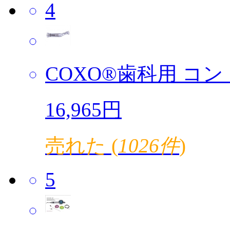
4
COXO®歯科用 コント
16,965円
売れた (
1026件
)
5