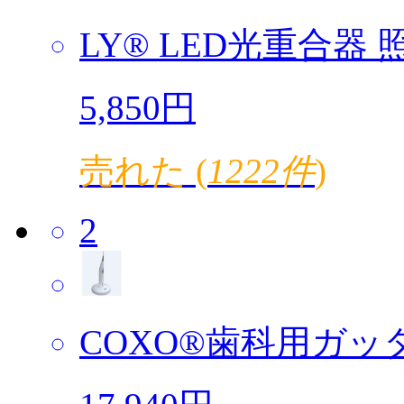
LY® LED光重合器 照
5,850円
売れた (
1222件
)
2
COXO®歯科用ガッタ