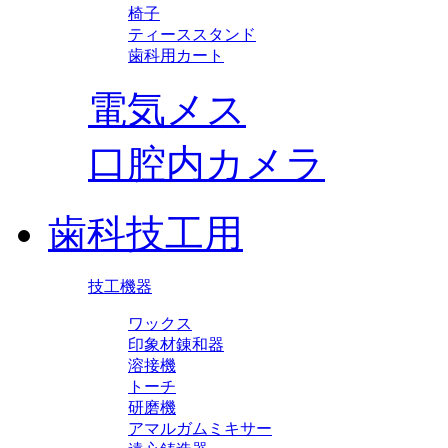
椅子
ティーススタンド
歯科用カート
電気メス
口腔内カメラ
歯科技工用
技工機器
ワックス
印象材錬和器
溶接機
トーチ
研磨機
アマルガムミキサー