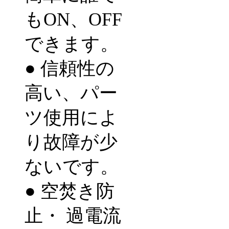
も
ON
、
OFF
できます。
● 信頼性の
高い、パー
ツ使用によ
り故障が少
ないです。
● 空焚き防
止・
過電流