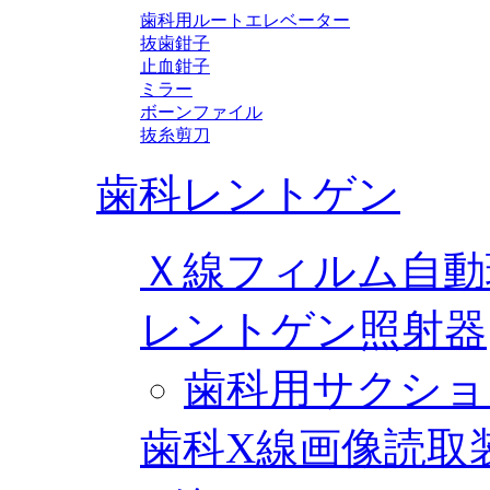
歯科用ルートエレベーター
抜歯鉗子
止血鉗子
ミラー
ボーンファイル
抜糸剪刀
歯科レントゲン
Ｘ線フィルム自動
レントゲン照射器
歯科用サクショ
歯科X線画像読取