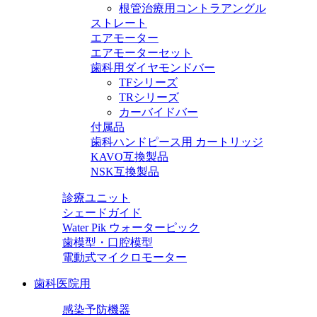
根管治療用コントラアングル
ストレート
エアモーター
エアモーターセット
歯科用ダイヤモンドバー
TFシリーズ
TRシリーズ
カーバイドバー
付属品
歯科ハンドピース用 カートリッジ
KAVO互換製品
NSK互換製品
診療ユニット
シェードガイド
Water Pik ウォーターピック
歯模型・口腔模型
電動式マイクロモーター
歯科医院用
感染予防機器