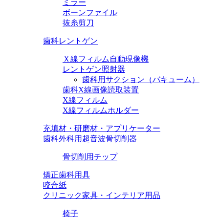
ミラー
ボーンファイル
抜糸剪刀
歯科レントゲン
Ｘ線フィルム自動現像機
レントゲン照射器
歯科用サクション（バキューム）
歯科X線画像読取装置
X線フィルム
X線フィルムホルダー
充填材・研磨材・アプリケーター
歯科外科用超音波骨切削器
骨切削用チップ
矯正歯科用具
咬合紙
クリニック家具・インテリア用品
椅子