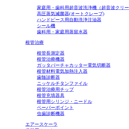
家庭用・歯科用超音波洗浄機（超音波クリー
高圧蒸気滅菌器(オートクレーブ)
ハンドピース用自動洗浄注油器
シール機
歯科用・家庭用蒸留水器
根管治療
根管長測定器
根管治療機器
ガッタパーチャカッター電気切断器
根管材料電気加熱注入器
歯髄診断器
ニッケルチタンファイル
根管治療用チップ
根管充填器具
根管用シリンジ・ニードル
ペーパーポイント
虫歯診断機器
エアースケーラ