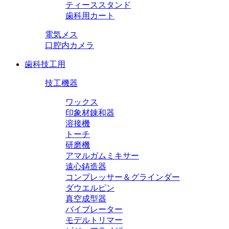
ティーススタンド
歯科用カート
電気メス
口腔内カメラ
歯科技工用
技工機器
ワックス
印象材錬和器
溶接機
トーチ
研磨機
アマルガムミキサー
遠心鋳造器
コンプレッサー＆グラインダー
ダウエルピン
真空成型器
バイブレーター
モデルトリマー