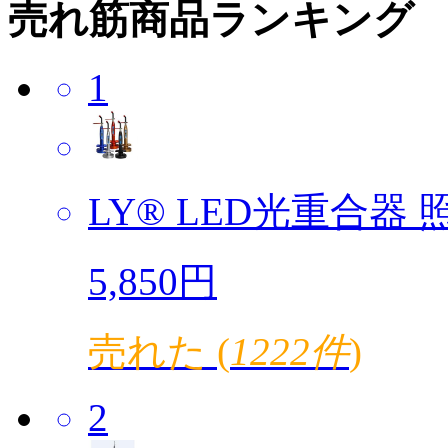
売れ筋商品ランキング
1
LY® LED光重合器 照
5,850円
売れた (
1222件
)
2