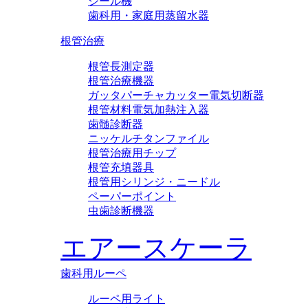
シール機
歯科用・家庭用蒸留水器
根管治療
根管長測定器
根管治療機器
ガッタパーチャカッター電気切断器
根管材料電気加熱注入器
歯髄診断器
ニッケルチタンファイル
根管治療用チップ
根管充填器具
根管用シリンジ・ニードル
ペーパーポイント
虫歯診断機器
エアースケーラ
歯科用ルーペ
ルーペ用ライト