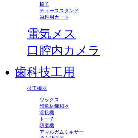
椅子
ティーススタンド
歯科用カート
電気メス
口腔内カメラ
歯科技工用
技工機器
ワックス
印象材錬和器
溶接機
トーチ
研磨機
アマルガムミキサー