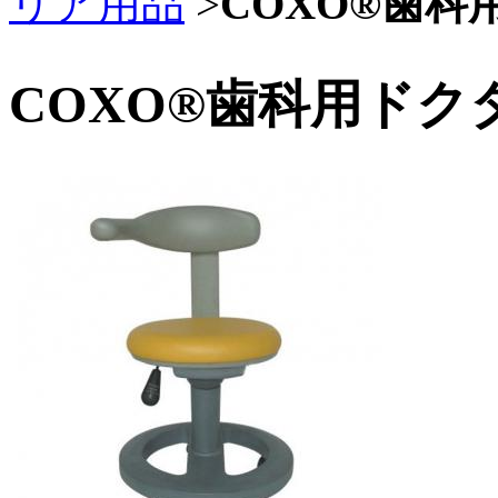
リア用品
>
COXO®歯科
COXO®歯科用ドクタ