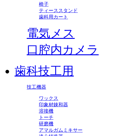
椅子
ティーススタンド
歯科用カート
電気メス
口腔内カメラ
歯科技工用
技工機器
ワックス
印象材錬和器
溶接機
トーチ
研磨機
アマルガムミキサー