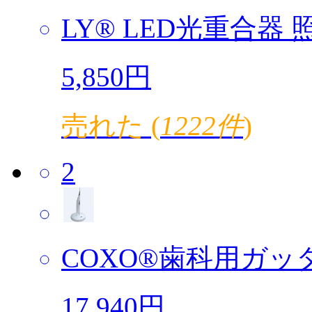
LY® LED光重合器 照
5,850円
売れた (
1222件
)
2
COXO®歯科用ガッタ
17,940円