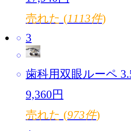
売れた (
1113件
)
3
歯科用双眼ルーペ 3.5倍
9,360円
売れた (
973件
)