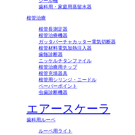
シール機
歯科用・家庭用蒸留水器
根管治療
根管長測定器
根管治療機器
ガッタパーチャカッター電気切断器
根管材料電気加熱注入器
歯髄診断器
ニッケルチタンファイル
根管治療用チップ
根管充填器具
根管用シリンジ・ニードル
ペーパーポイント
虫歯診断機器
エアースケーラ
歯科用ルーペ
ルーペ用ライト