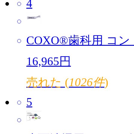
4
COXO®歯科用 コント
16,965円
売れた (
1026件
)
5