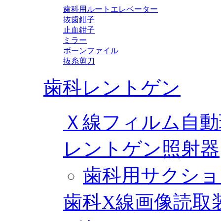
歯科用ルートエレベーター
抜歯鉗子
止血鉗子
ミラー
ボーンファイル
抜糸剪刀
歯科レントゲン
Ｘ線フィルム自動
レントゲン照射器
歯科用サクショ
歯科X線画像読取