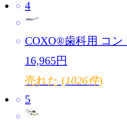
4
COXO®歯科用 コント
16,965円
売れた (
1026件
)
5