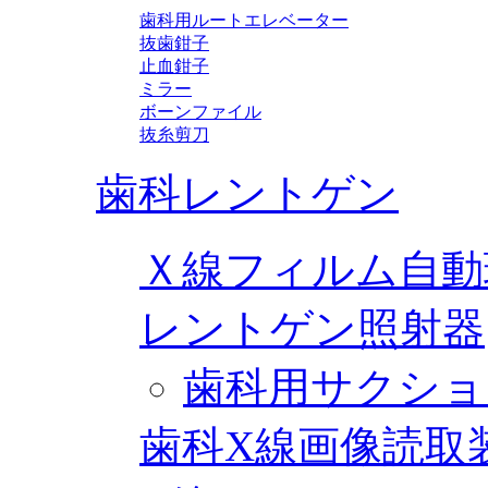
歯科用ルートエレベーター
抜歯鉗子
止血鉗子
ミラー
ボーンファイル
抜糸剪刀
歯科レントゲン
Ｘ線フィルム自動
レントゲン照射器
歯科用サクショ
歯科X線画像読取