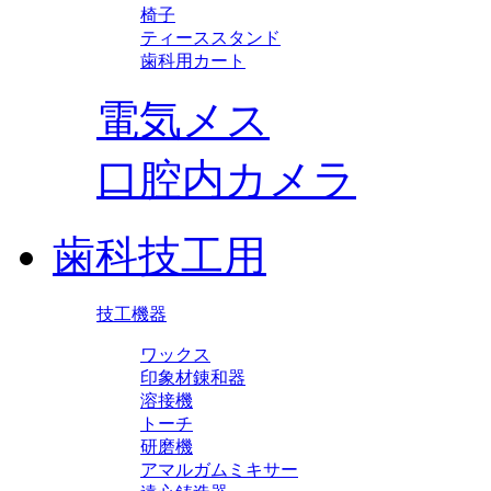
椅子
ティーススタンド
歯科用カート
電気メス
口腔内カメラ
歯科技工用
技工機器
ワックス
印象材錬和器
溶接機
トーチ
研磨機
アマルガムミキサー