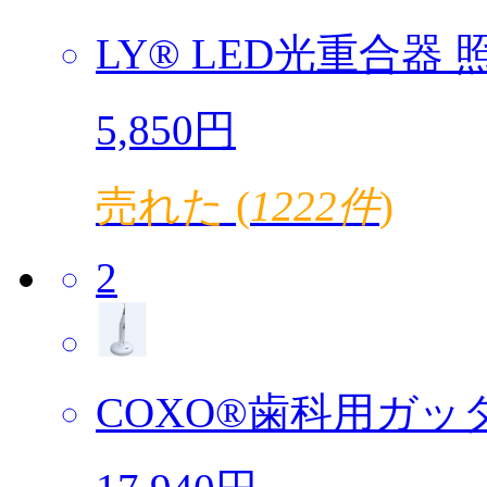
LY® LED光重合器 照
5,850円
売れた (
1222件
)
2
COXO®歯科用ガッタ