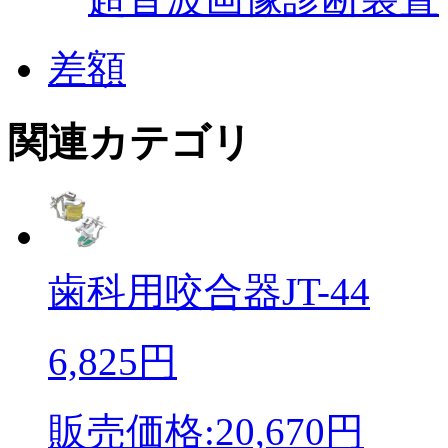
差額
関連カテゴリ
歯科用咬合器JT-44
6,825円
販売価格:20,670円