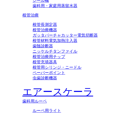
シール機
歯科用・家庭用蒸留水器
根管治療
根管長測定器
根管治療機器
ガッタパーチャカッター電気切断器
根管材料電気加熱注入器
歯髄診断器
ニッケルチタンファイル
根管治療用チップ
根管充填器具
根管用シリンジ・ニードル
ペーパーポイント
虫歯診断機器
エアースケーラ
歯科用ルーペ
ルーペ用ライト