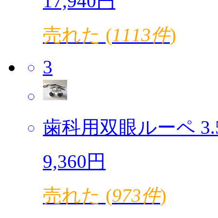
17,940円
売れた (
1113件
)
3
歯科用双眼ルーペ 3.5倍
9,360円
売れた (
973件
)