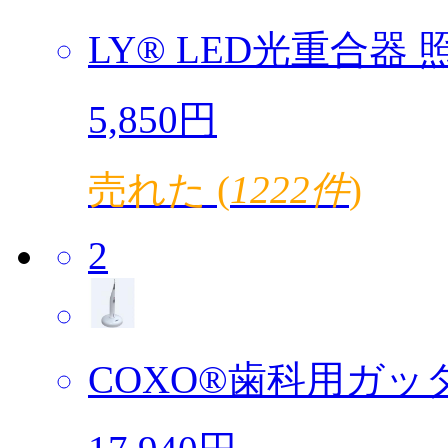
LY® LED光重合器 照
5,850円
売れた (
1222件
)
2
COXO®歯科用ガッタ