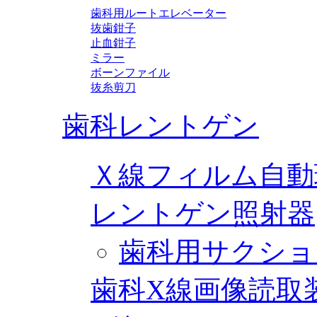
歯科用ルートエレベーター
抜歯鉗子
止血鉗子
ミラー
ボーンファイル
抜糸剪刀
歯科レントゲン
Ｘ線フィルム自動
レントゲン照射器
歯科用サクショ
歯科X線画像読取