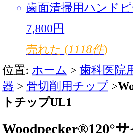
歯面清掃用ハンドピ
7,800円
売れた (
1118件
)
位置:
ホーム
>
歯科医院
器
>
骨切削用チップ
>
W
トチップUL1
Woodpecker®1