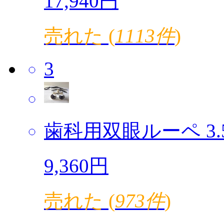
17,940円
売れた (
1113件
)
3
歯科用双眼ルーペ 3.5倍
9,360円
売れた (
973件
)