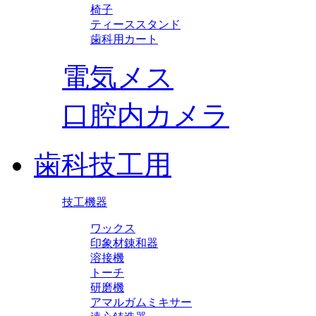
椅子
ティーススタンド
歯科用カート
電気メス
口腔内カメラ
歯科技工用
技工機器
ワックス
印象材錬和器
溶接機
トーチ
研磨機
アマルガムミキサー