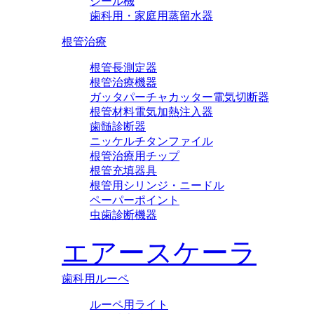
シール機
歯科用・家庭用蒸留水器
根管治療
根管長測定器
根管治療機器
ガッタパーチャカッター電気切断器
根管材料電気加熱注入器
歯髄診断器
ニッケルチタンファイル
根管治療用チップ
根管充填器具
根管用シリンジ・ニードル
ペーパーポイント
虫歯診断機器
エアースケーラ
歯科用ルーペ
ルーペ用ライト