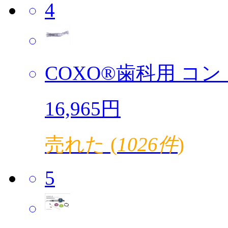
4
COXO®歯科用 コント
16,965円
売れた (
1026件
)
5