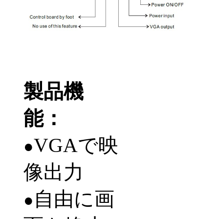
製品機
能：
VGA
で映
●
像出力
自由に画
●