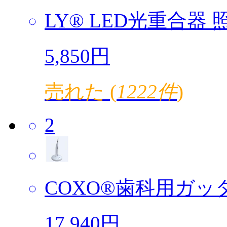
LY® LED光重合器 照
5,850円
売れた (
1222件
)
2
COXO®歯科用ガッタ
17,940円