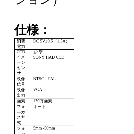
仕様：
消費
DC 5V±0.5（1.5A）
電力
CCD
1/4
型
イメ
SONY HAD CCD
ージ
セン
サ
映像
NTSC、PAL
信号
VGA
映像
出力
画素
130万画素
フォ
オート
―カ
ス方
式
5mm~50mm
フォ
―カ