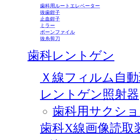
歯科用ルートエレベーター
抜歯鉗子
止血鉗子
ミラー
ボーンファイル
抜糸剪刀
歯科レントゲン
Ｘ線フィルム自動
レントゲン照射器
歯科用サクショ
歯科X線画像読取