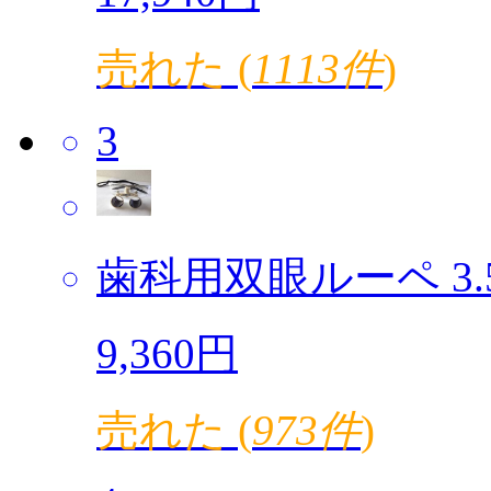
売れた (
1113件
)
3
歯科用双眼ルーペ 3.5倍
9,360円
売れた (
973件
)