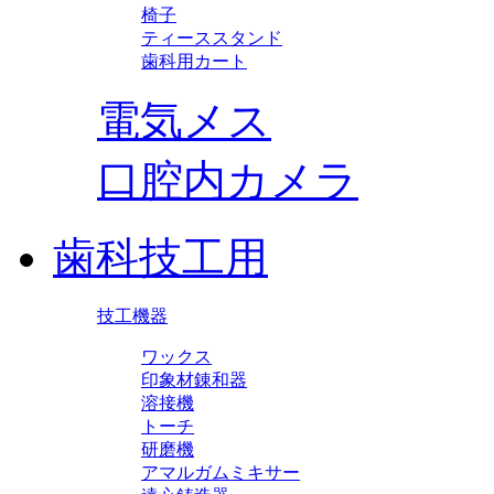
椅子
ティーススタンド
歯科用カート
電気メス
口腔内カメラ
歯科技工用
技工機器
ワックス
印象材錬和器
溶接機
トーチ
研磨機
アマルガムミキサー