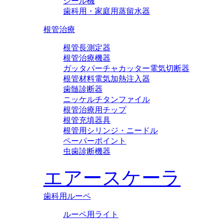
シール機
歯科用・家庭用蒸留水器
根管治療
根管長測定器
根管治療機器
ガッタパーチャカッター電気切断器
根管材料電気加熱注入器
歯髄診断器
ニッケルチタンファイル
根管治療用チップ
根管充填器具
根管用シリンジ・ニードル
ペーパーポイント
虫歯診断機器
エアースケーラ
歯科用ルーペ
ルーペ用ライト