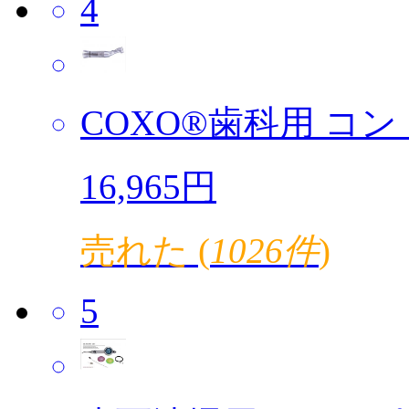
4
COXO®歯科用 コント
16,965円
売れた (
1026件
)
5