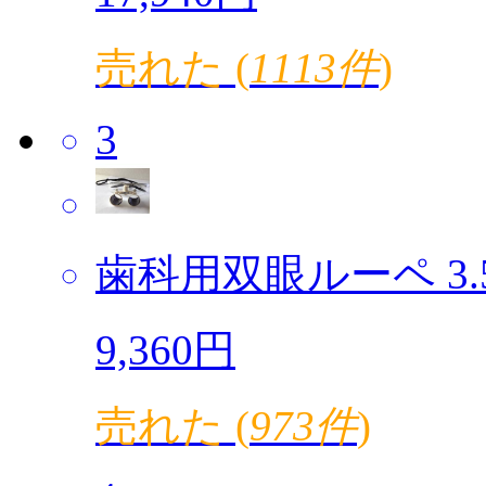
売れた (
1113件
)
3
歯科用双眼ルーペ 3.5倍
9,360円
売れた (
973件
)