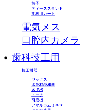
椅子
ティーススタンド
歯科用カート
電気メス
口腔内カメラ
歯科技工用
技工機器
ワックス
印象材錬和器
溶接機
トーチ
研磨機
アマルガムミキサー