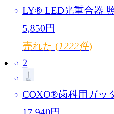
LY® LED光重合器 照
5,850円
売れた (
1222件
)
2
COXO®歯科用ガッタ
17,940円