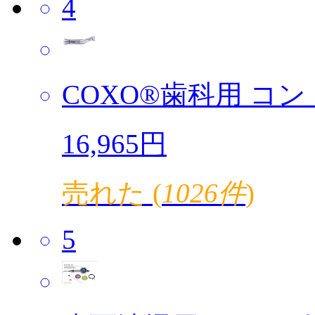
4
COXO®歯科用 コント
16,965円
売れた (
1026件
)
5