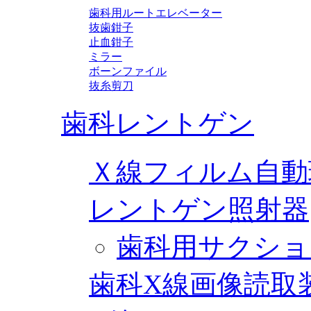
歯科用ルートエレベーター
抜歯鉗子
止血鉗子
ミラー
ボーンファイル
抜糸剪刀
歯科レントゲン
Ｘ線フィルム自動
レントゲン照射器
歯科用サクショ
歯科X線画像読取