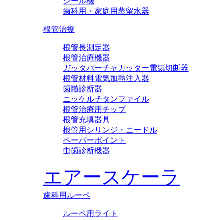
シール機
歯科用・家庭用蒸留水器
根管治療
根管長測定器
根管治療機器
ガッタパーチャカッター電気切断器
根管材料電気加熱注入器
歯髄診断器
ニッケルチタンファイル
根管治療用チップ
根管充填器具
根管用シリンジ・ニードル
ペーパーポイント
虫歯診断機器
エアースケーラ
歯科用ルーペ
ルーペ用ライト