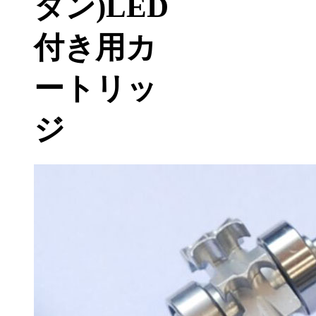
タン)LED
付き用カ
ートリッ
ジ