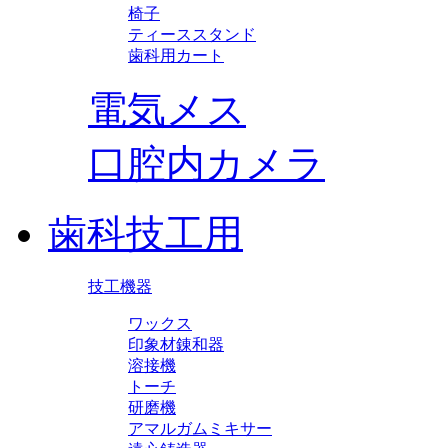
椅子
ティーススタンド
歯科用カート
電気メス
口腔内カメラ
歯科技工用
技工機器
ワックス
印象材錬和器
溶接機
トーチ
研磨機
アマルガムミキサー