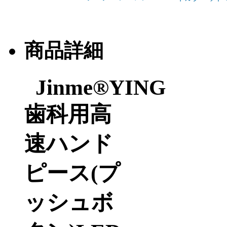
商品詳細
Jinme®YING
歯科用高
速ハンド
ピース(プ
ッシュボ