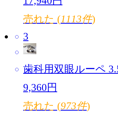
17,940円
売れた (
1113件
)
3
歯科用双眼ルーペ 3.5倍
9,360円
売れた (
973件
)