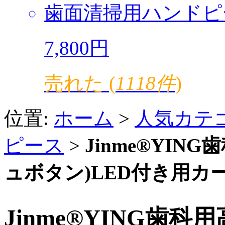
歯面清掃用ハンドピ
7,800円
売れた (
1118件
)
位置:
ホーム
>
人気カテ
ピース
>
Jinme®YI
ュボタン)LED付き用カ
Jinme®YING歯