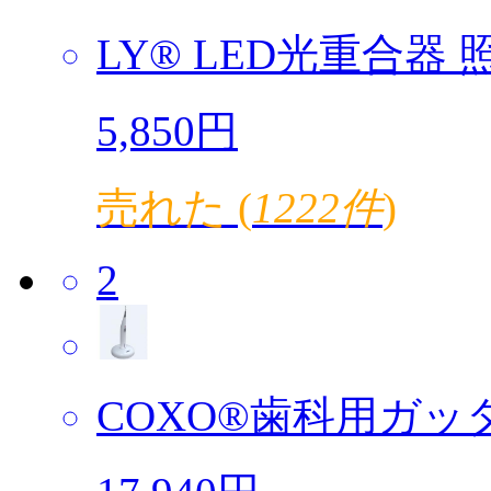
LY® LED光重合器 照
5,850円
売れた (
1222件
)
2
COXO®歯科用ガッタ