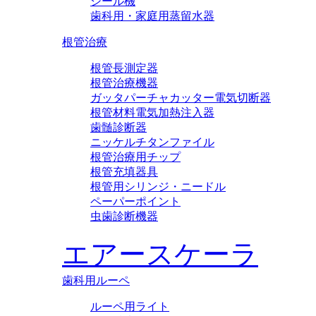
シール機
歯科用・家庭用蒸留水器
根管治療
根管長測定器
根管治療機器
ガッタパーチャカッター電気切断器
根管材料電気加熱注入器
歯髄診断器
ニッケルチタンファイル
根管治療用チップ
根管充填器具
根管用シリンジ・ニードル
ペーパーポイント
虫歯診断機器
エアースケーラ
歯科用ルーペ
ルーペ用ライト