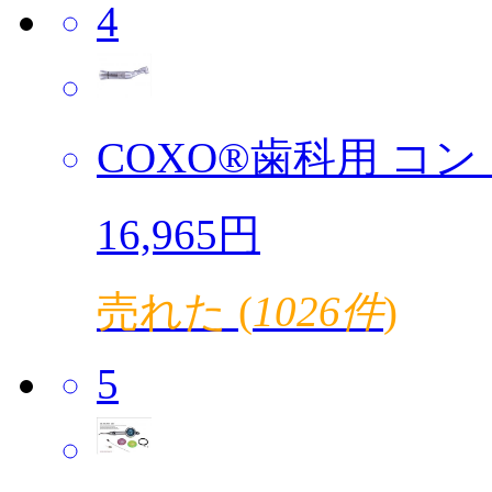
4
COXO®歯科用 コント
16,965円
売れた (
1026件
)
5