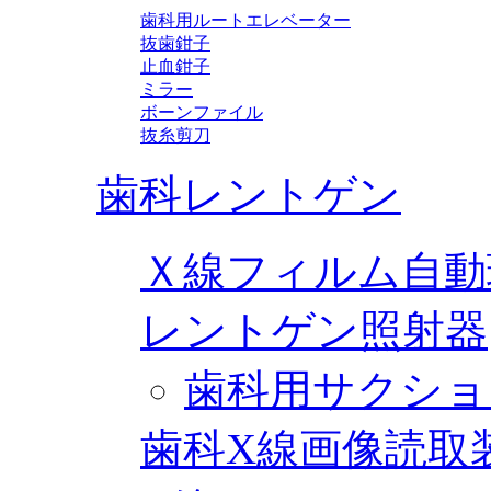
歯科用ルートエレベーター
抜歯鉗子
止血鉗子
ミラー
ボーンファイル
抜糸剪刀
歯科レントゲン
Ｘ線フィルム自動
レントゲン照射器
歯科用サクショ
歯科X線画像読取