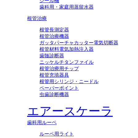
シール機
歯科用・家庭用蒸留水器
根管治療
根管長測定器
根管治療機器
ガッタパーチャカッター電気切断器
根管材料電気加熱注入器
歯髄診断器
ニッケルチタンファイル
根管治療用チップ
根管充填器具
根管用シリンジ・ニードル
ペーパーポイント
虫歯診断機器
エアースケーラ
歯科用ルーペ
ルーペ用ライト