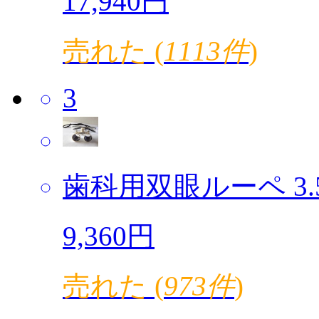
17,940円
売れた (
1113件
)
3
歯科用双眼ルーペ 3.5倍
9,360円
売れた (
973件
)