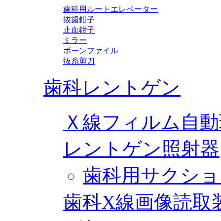
歯科用ルートエレベーター
抜歯鉗子
止血鉗子
ミラー
ボーンファイル
抜糸剪刀
歯科レントゲン
Ｘ線フィルム自動
レントゲン照射器
歯科用サクショ
歯科X線画像読取