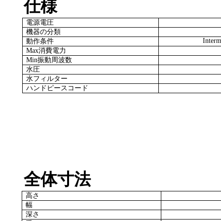
仕様
電源電圧
機器の分類
Interm
動作条件
Max
消費電力
Min
振動周波数
水圧
水フィルター
ハンドピースコード
全体寸法
高さ
幅
深さ