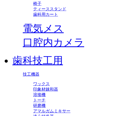
椅子
ティーススタンド
歯科用カート
電気メス
口腔内カメラ
歯科技工用
技工機器
ワックス
印象材錬和器
溶接機
トーチ
研磨機
アマルガムミキサー