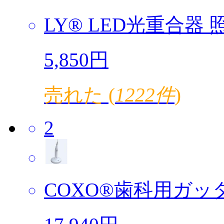
LY® LED光重合器 照
5,850円
売れた (
1222件
)
2
COXO®歯科用ガッタ