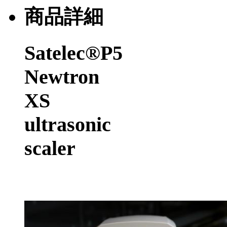
商品詳細
Satelec®P5
Newtron
XS
ultrasonic
scaler