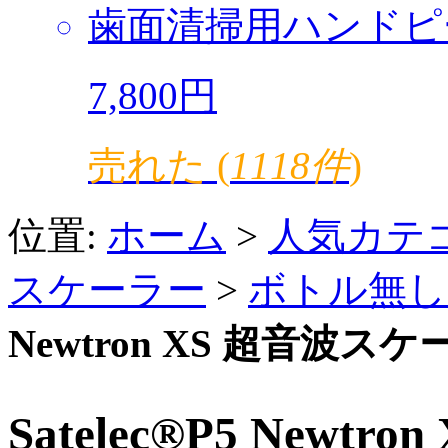
歯面清掃用ハンドピ
7,800円
売れた (
1118件
)
位置:
ホーム
>
人気カテ
スケーラー
>
ボトル無し
Newtron XS 超音波ス
Satelec®P5 Newt