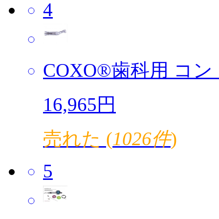
4
COXO®歯科用 コント
16,965円
売れた (
1026件
)
5