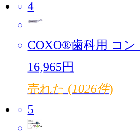
4
COXO®歯科用 コント
16,965円
売れた (
1026件
)
5