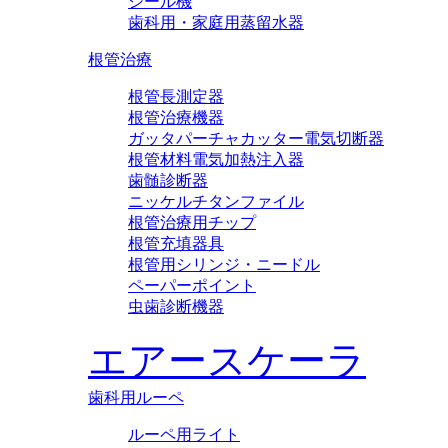
シール機
歯科用・家庭用蒸留水器
根管治療
根管長測定器
根管治療機器
ガッタパーチャカッター電気切断器
根管材料電気加熱注入器
歯髄診断器
ニッケルチタンファイル
根管治療用チップ
根管充填器具
根管用シリンジ・ニードル
ペーパーポイント
虫歯診断機器
エアースケーラ
歯科用ルーペ
ルーペ用ライト