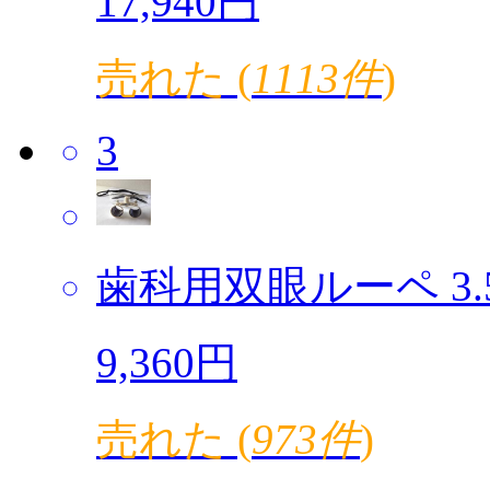
17,940円
売れた (
1113件
)
3
歯科用双眼ルーペ 3.5倍
9,360円
売れた (
973件
)