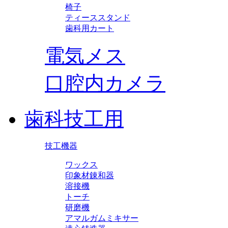
椅子
ティーススタンド
歯科用カート
電気メス
口腔内カメラ
歯科技工用
技工機器
ワックス
印象材錬和器
溶接機
トーチ
研磨機
アマルガムミキサー