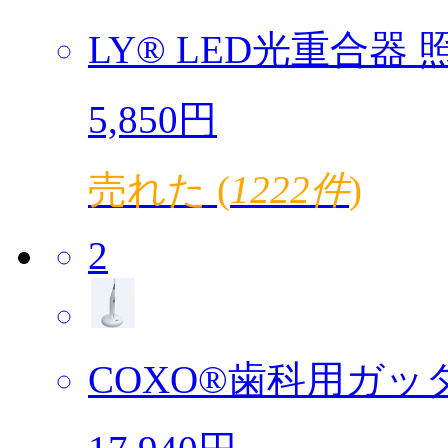
LY® LED光重合器 照
5,850円
売れた (
1222件
)
2
COXO®歯科用ガッタ