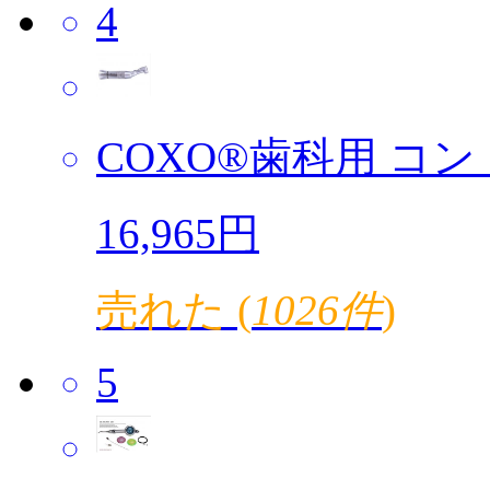
4
COXO®歯科用 コント
16,965円
売れた (
1026件
)
5