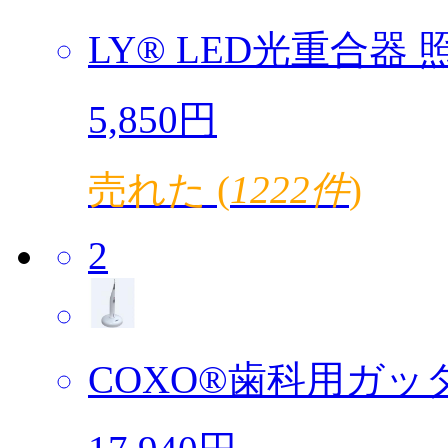
LY® LED光重合器 照
5,850円
売れた (
1222件
)
2
COXO®歯科用ガッタ