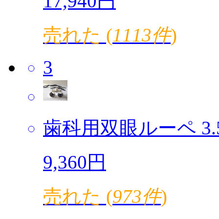
17,940円
売れた (
1113件
)
3
歯科用双眼ルーペ 3.5倍
9,360円
売れた (
973件
)