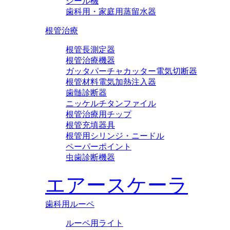
シール機
歯科用・家庭用蒸留水器
根管治療
根管長測定器
根管治療機器
ガッタパーチャカッター電気切断器
根管材料電気加熱注入器
歯髄診断器
ニッケルチタンファイル
根管治療用チップ
根管充填器具
根管用シリンジ・ニードル
ペーパーポイント
虫歯診断機器
エアースケーラ
歯科用ルーペ
ルーペ用ライト