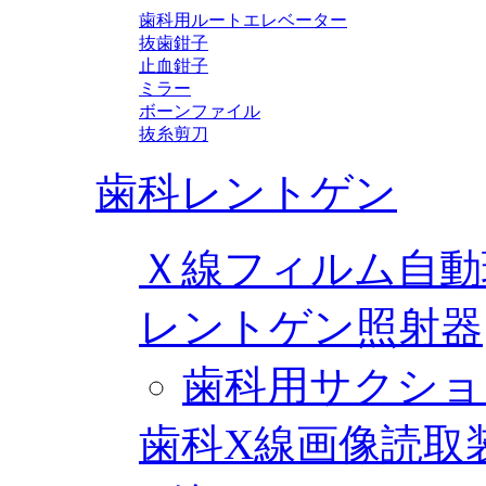
歯科用ルートエレベーター
抜歯鉗子
止血鉗子
ミラー
ボーンファイル
抜糸剪刀
歯科レントゲン
Ｘ線フィルム自動
レントゲン照射器
歯科用サクショ
歯科X線画像読取