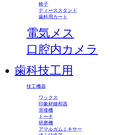
椅子
ティーススタンド
歯科用カート
電気メス
口腔内カメラ
歯科技工用
技工機器
ワックス
印象材錬和器
溶接機
トーチ
研磨機
アマルガムミキサー