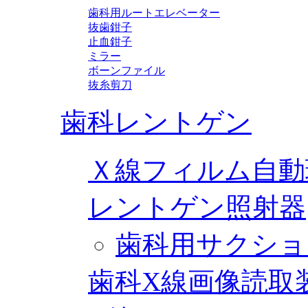
歯科用ルートエレベーター
抜歯鉗子
止血鉗子
ミラー
ボーンファイル
抜糸剪刀
歯科レントゲン
Ｘ線フィルム自動
レントゲン照射器
歯科用サクショ
歯科X線画像読取