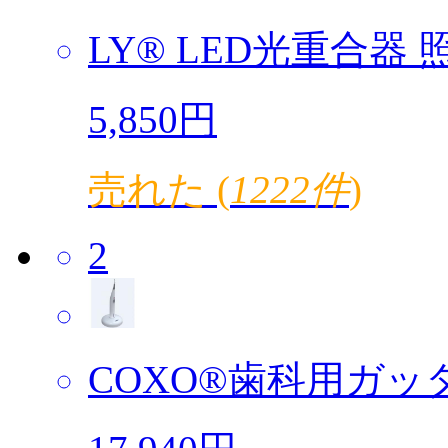
LY® LED光重合器 照
5,850円
売れた (
1222件
)
2
COXO®歯科用ガッタ