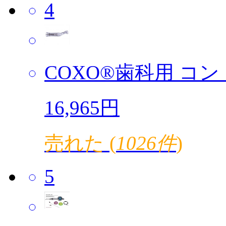
4
COXO®歯科用 コント
16,965円
売れた (
1026件
)
5