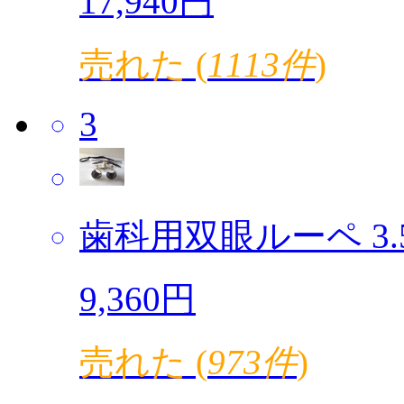
17,940円
売れた (
1113件
)
3
歯科用双眼ルーペ 3.5倍
9,360円
売れた (
973件
)