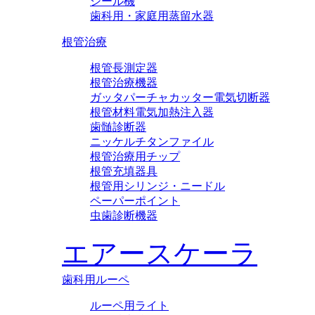
シール機
歯科用・家庭用蒸留水器
根管治療
根管長測定器
根管治療機器
ガッタパーチャカッター電気切断器
根管材料電気加熱注入器
歯髄診断器
ニッケルチタンファイル
根管治療用チップ
根管充填器具
根管用シリンジ・ニードル
ペーパーポイント
虫歯診断機器
エアースケーラ
歯科用ルーペ
ルーペ用ライト