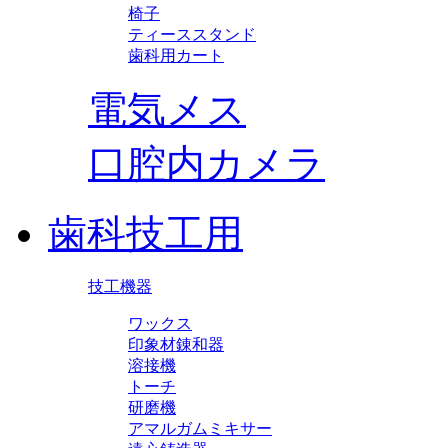
椅子
ティーススタンド
歯科用カート
電気メス
口腔内カメラ
歯科技工用
技工機器
ワックス
印象材錬和器
溶接機
トーチ
研磨機
アマルガムミキサー