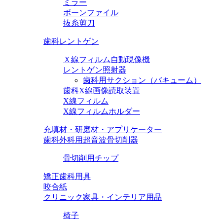
ミラー
ボーンファイル
抜糸剪刀
歯科レントゲン
Ｘ線フィルム自動現像機
レントゲン照射器
歯科用サクション（バキューム）
歯科X線画像読取装置
X線フィルム
X線フィルムホルダー
充填材・研磨材・アプリケーター
歯科外科用超音波骨切削器
骨切削用チップ
矯正歯科用具
咬合紙
クリニック家具・インテリア用品
椅子