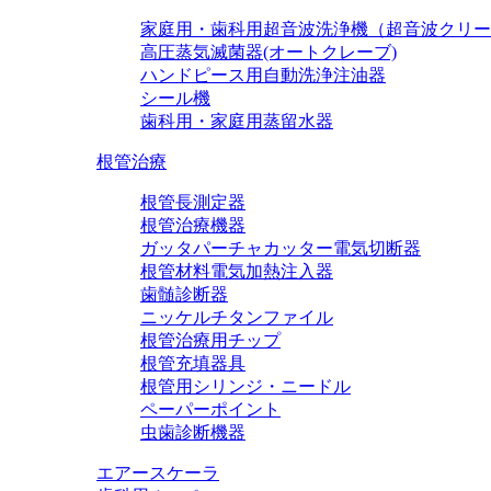
家庭用・歯科用超音波洗浄機（超音波クリー
高圧蒸気滅菌器(オートクレーブ)
ハンドピース用自動洗浄注油器
シール機
歯科用・家庭用蒸留水器
根管治療
根管長測定器
根管治療機器
ガッタパーチャカッター電気切断器
根管材料電気加熱注入器
歯髄診断器
ニッケルチタンファイル
根管治療用チップ
根管充填器具
根管用シリンジ・ニードル
ペーパーポイント
虫歯診断機器
エアースケーラ