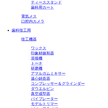
ティーススタンド
歯科用カート
電気メス
口腔内カメラ
歯科技工用
技工機器
ワックス
印象材錬和器
溶接機
トーチ
研磨機
アマルガムミキサー
遠心鋳造器
コンプレッサー＆グラインダー
ダウエルピン
真空成型器
バイブレーター
モデルトリマー