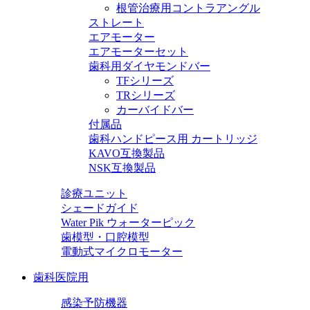
根管治療用コントラアングル
ストレート
エアモーター
エアモーターセット
歯科用ダイヤモンドバー
TFシリーズ
TRシリーズ
カーバイドバー
付属品
歯科ハンドピース用 カートリッジ
KAVO互換製品
NSK互換製品
診療ユニット
シェードガイド
Water Pik ウォーターピック
歯模型・口腔模型
電動式マイクロモーター
歯科医院用
感染予防機器