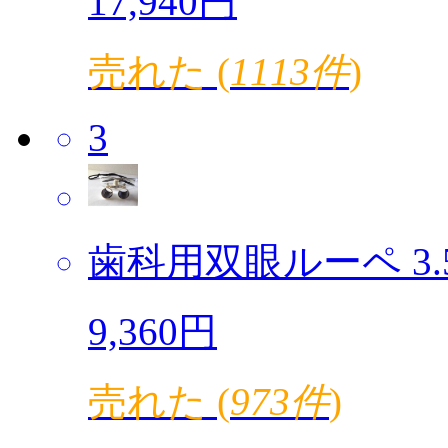
17,940円
売れた (
1113件
)
3
歯科用双眼ルーペ 3.5倍
9,360円
売れた (
973件
)