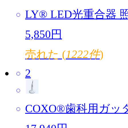
LY® LED光重合器 照
5,850円
売れた (
1222件
)
2
COXO®歯科用ガッタ