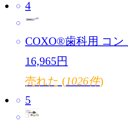
4
COXO®歯科用 コント
16,965円
売れた (
1026件
)
5