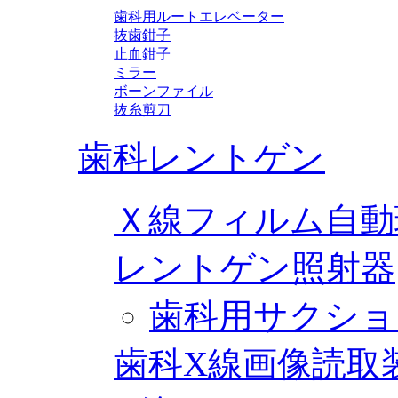
歯科用ルートエレベーター
抜歯鉗子
止血鉗子
ミラー
ボーンファイル
抜糸剪刀
歯科レントゲン
Ｘ線フィルム自動
レントゲン照射器
歯科用サクショ
歯科X線画像読取