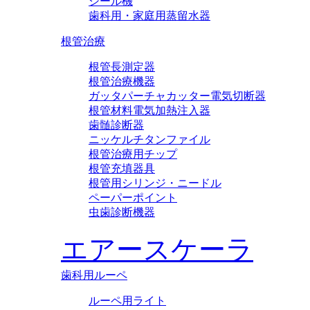
シール機
歯科用・家庭用蒸留水器
根管治療
根管長測定器
根管治療機器
ガッタパーチャカッター電気切断器
根管材料電気加熱注入器
歯髄診断器
ニッケルチタンファイル
根管治療用チップ
根管充填器具
根管用シリンジ・ニードル
ペーパーポイント
虫歯診断機器
エアースケーラ
歯科用ルーペ
ルーペ用ライト