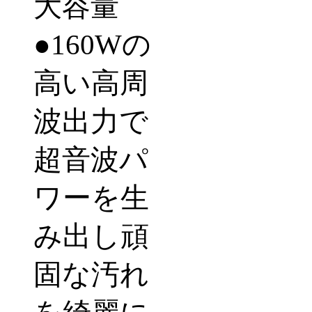
大容量
●
160W
の
高い高周
波出力で
超音波パ
ワーを生
み出し頑
固な汚れ