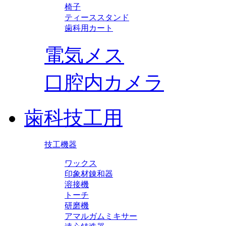
椅子
ティーススタンド
歯科用カート
電気メス
口腔内カメラ
歯科技工用
技工機器
ワックス
印象材錬和器
溶接機
トーチ
研磨機
アマルガムミキサー