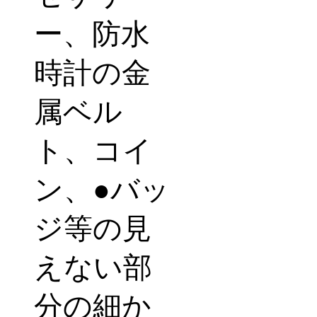
ー、防水
時計の金
属ベル
ト、コイ
ン、
●
バッ
ジ等の見
えない部
分の細か