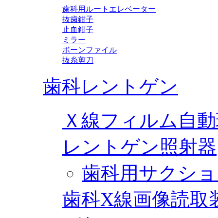
歯科用ルートエレベーター
抜歯鉗子
止血鉗子
ミラー
ボーンファイル
抜糸剪刀
歯科レントゲン
Ｘ線フィルム自動
レントゲン照射器
歯科用サクショ
歯科X線画像読取