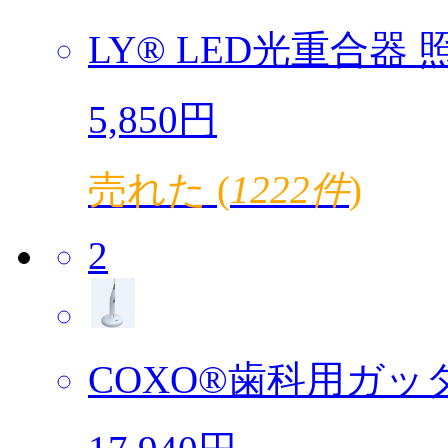
LY® LED光重合器 照
5,850円
売れた (
1222件
)
2
COXO®歯科用ガッタ