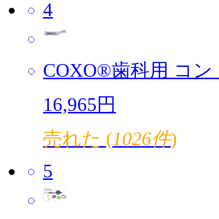
4
COXO®歯科用 コント
16,965円
売れた (
1026件
)
5