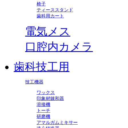
椅子
ティーススタンド
歯科用カート
電気メス
口腔内カメラ
歯科技工用
技工機器
ワックス
印象材錬和器
溶接機
トーチ
研磨機
アマルガムミキサー