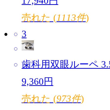
17,940円
売れた (
1113件
)
3
歯科用双眼ルーペ 3.5倍
9,360円
売れた (
973件
)