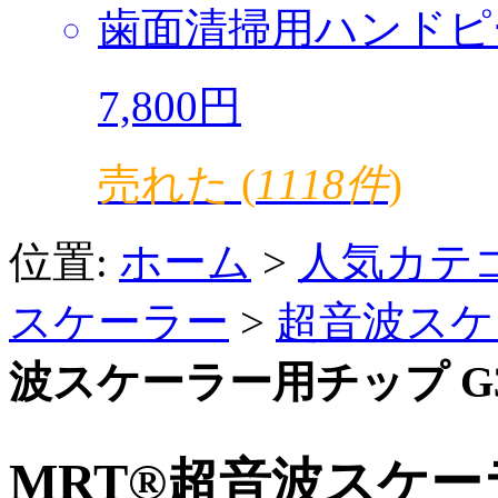
歯面清掃用ハンドピ
7,800円
売れた (
1118件
)
位置:
ホーム
>
人気カテ
スケーラー
>
超音波スケ
波スケーラー用チップ G3 
MRT®超音波スケーラ