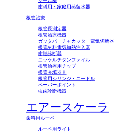
シール機
歯科用・家庭用蒸留水器
根管治療
根管長測定器
根管治療機器
ガッタパーチャカッター電気切断器
根管材料電気加熱注入器
歯髄診断器
ニッケルチタンファイル
根管治療用チップ
根管充填器具
根管用シリンジ・ニードル
ペーパーポイント
虫歯診断機器
エアースケーラ
歯科用ルーペ
ルーペ用ライト