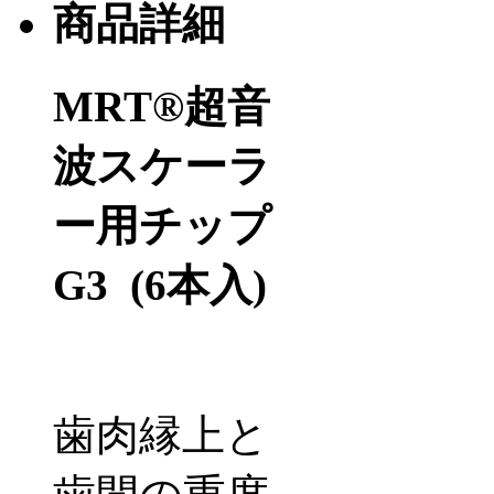
商品詳細
MRT®超音
波スケーラ
ー用チップ
G
3
(6
本入
)
歯肉縁上と