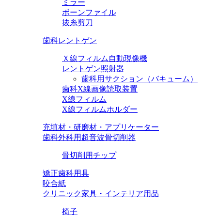
ミラー
ボーンファイル
抜糸剪刀
歯科レントゲン
Ｘ線フィルム自動現像機
レントゲン照射器
歯科用サクション（バキューム）
歯科X線画像読取装置
X線フィルム
X線フィルムホルダー
充填材・研磨材・アプリケーター
歯科外科用超音波骨切削器
骨切削用チップ
矯正歯科用具
咬合紙
クリニック家具・インテリア用品
椅子