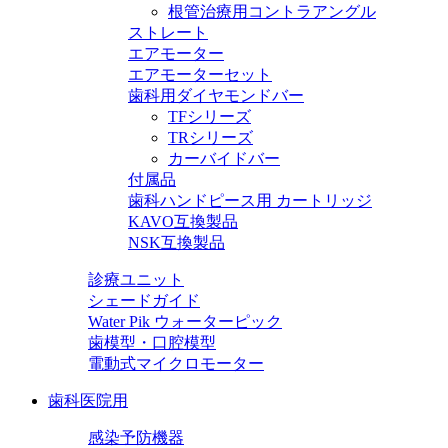
根管治療用コントラアングル
ストレート
エアモーター
エアモーターセット
歯科用ダイヤモンドバー
TFシリーズ
TRシリーズ
カーバイドバー
付属品
歯科ハンドピース用 カートリッジ
KAVO互換製品
NSK互換製品
診療ユニット
シェードガイド
Water Pik ウォーターピック
歯模型・口腔模型
電動式マイクロモーター
歯科医院用
感染予防機器