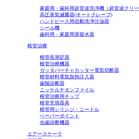
家庭用・歯科用超音波洗浄機（超音波クリー
高圧蒸気滅菌器(オートクレーブ)
ハンドピース用自動洗浄注油器
シール機
歯科用・家庭用蒸留水器
根管治療
根管長測定器
根管治療機器
ガッタパーチャカッター電気切断器
根管材料電気加熱注入器
歯髄診断器
ニッケルチタンファイル
根管治療用チップ
根管充填器具
根管用シリンジ・ニードル
ペーパーポイント
虫歯診断機器
エアースケーラ