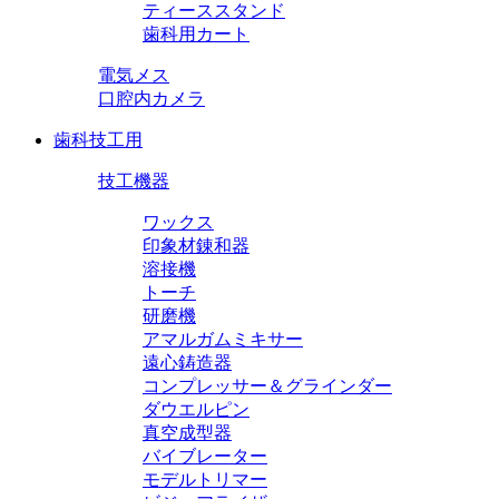
ティーススタンド
歯科用カート
電気メス
口腔内カメラ
歯科技工用
技工機器
ワックス
印象材錬和器
溶接機
トーチ
研磨機
アマルガムミキサー
遠心鋳造器
コンプレッサー＆グラインダー
ダウエルピン
真空成型器
バイブレーター
モデルトリマー