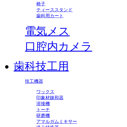
椅子
ティーススタンド
歯科用カート
電気メス
口腔内カメラ
歯科技工用
技工機器
ワックス
印象材錬和器
溶接機
トーチ
研磨機
アマルガムミキサー