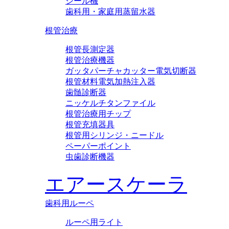
シール機
歯科用・家庭用蒸留水器
根管治療
根管長測定器
根管治療機器
ガッタパーチャカッター電気切断器
根管材料電気加熱注入器
歯髄診断器
ニッケルチタンファイル
根管治療用チップ
根管充填器具
根管用シリンジ・ニードル
ペーパーポイント
虫歯診断機器
エアースケーラ
歯科用ルーペ
ルーペ用ライト