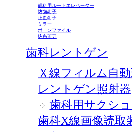
歯科用ルートエレベーター
抜歯鉗子
止血鉗子
ミラー
ボーンファイル
抜糸剪刀
歯科レントゲン
Ｘ線フィルム自動
レントゲン照射器
歯科用サクショ
歯科X線画像読取