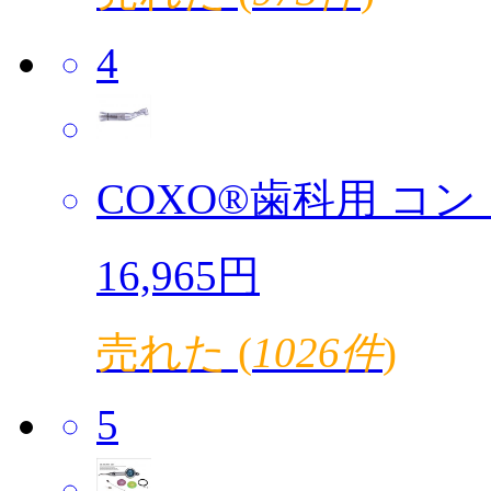
4
COXO®歯科用 コント
16,965円
売れた (
1026件
)
5