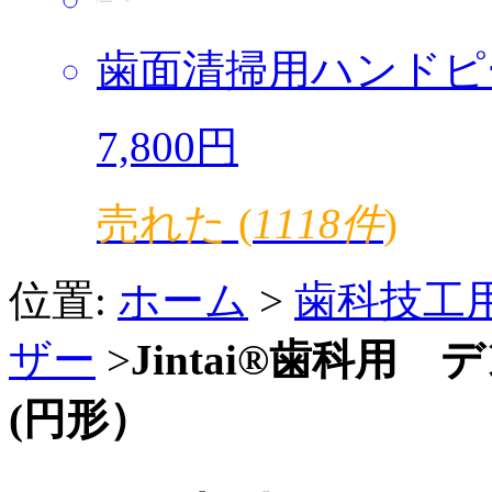
歯面清掃用ハンドピ
7,800円
売れた (
1118件
)
位置:
ホーム
>
歯科技工
ザー
>
Jintai®歯科
(円形）