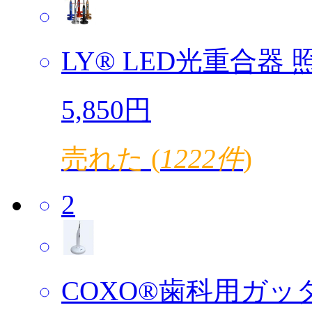
LY® LED光重合器 照
5,850円
売れた (
1222件
)
2
COXO®歯科用ガッタ