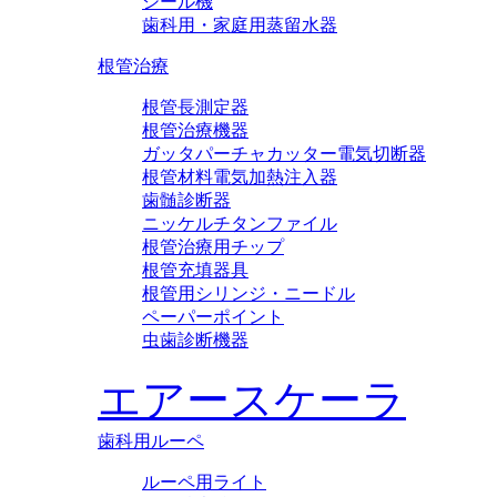
シール機
歯科用・家庭用蒸留水器
根管治療
根管長測定器
根管治療機器
ガッタパーチャカッター電気切断器
根管材料電気加熱注入器
歯髄診断器
ニッケルチタンファイル
根管治療用チップ
根管充填器具
根管用シリンジ・ニードル
ペーパーポイント
虫歯診断機器
エアースケーラ
歯科用ルーペ
ルーペ用ライト