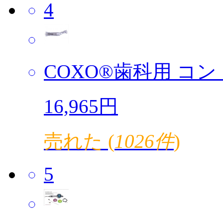
4
COXO®歯科用 コント
16,965円
売れた (
1026件
)
5