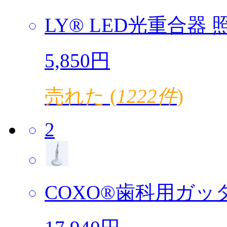
LY® LED光重合器 照
5,850円
売れた (
1222件
)
2
COXO®歯科用ガッタ