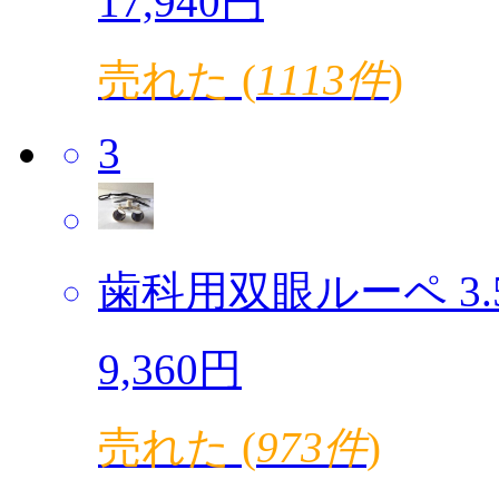
17,940円
売れた (
1113件
)
3
歯科用双眼ルーペ 3.5倍
9,360円
売れた (
973件
)