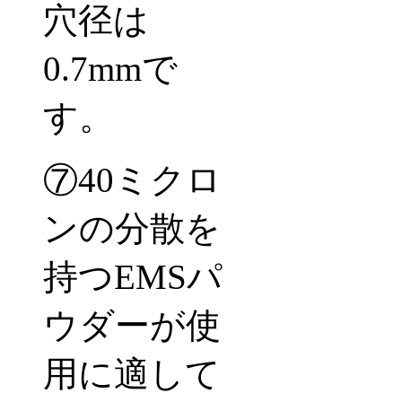
穴径は
0.7mmで
す。
⑦40ミクロ
ンの分散を
持つEMSパ
ウダーが使
用に適して