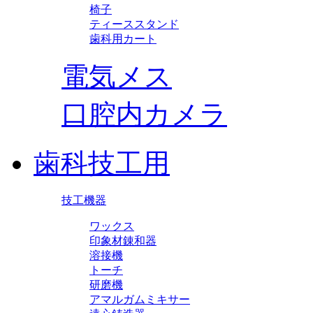
椅子
ティーススタンド
歯科用カート
電気メス
口腔内カメラ
歯科技工用
技工機器
ワックス
印象材錬和器
溶接機
トーチ
研磨機
アマルガムミキサー