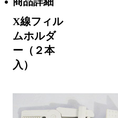
商品詳細
X線フィル
ムホルダ
ー（２本
入）