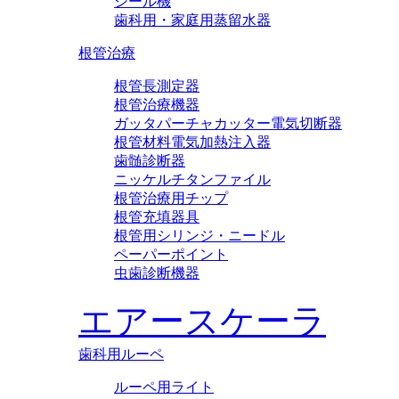
シール機
歯科用・家庭用蒸留水器
根管治療
根管長測定器
根管治療機器
ガッタパーチャカッター電気切断器
根管材料電気加熱注入器
歯髄診断器
ニッケルチタンファイル
根管治療用チップ
根管充填器具
根管用シリンジ・ニードル
ペーパーポイント
虫歯診断機器
エアースケーラ
歯科用ルーペ
ルーペ用ライト