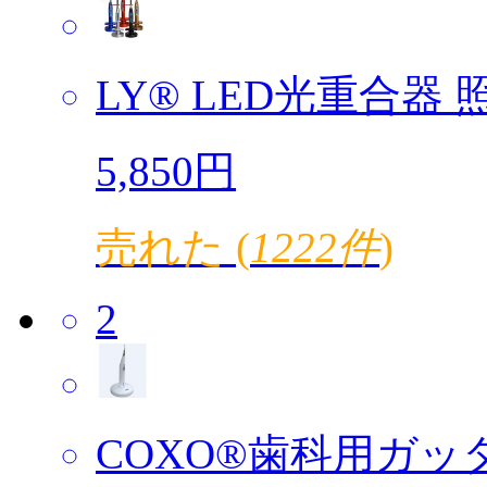
LY® LED光重合器 照
5,850円
売れた (
1222件
)
2
COXO®歯科用ガッタ