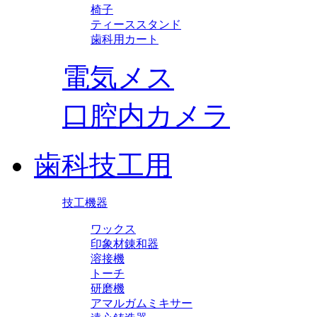
椅子
ティーススタンド
歯科用カート
電気メス
口腔内カメラ
歯科技工用
技工機器
ワックス
印象材錬和器
溶接機
トーチ
研磨機
アマルガムミキサー