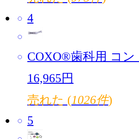
4
COXO®歯科用 コント
16,965円
売れた (
1026件
)
5