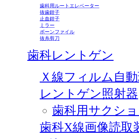
歯科用ルートエレベーター
抜歯鉗子
止血鉗子
ミラー
ボーンファイル
抜糸剪刀
歯科レントゲン
Ｘ線フィルム自動
レントゲン照射器
歯科用サクショ
歯科X線画像読取